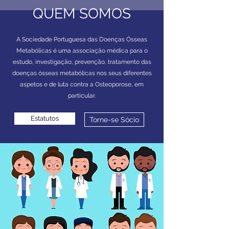
QUEM SOMOS
A Sociedade Portuguesa das Doenças Ósseas
Metabólicas é uma associação médica para o
estudo, investigação, prevenção, tratamento das
doenças ósseas metabólicas nos seus diferentes
aspetos e de luta contra a Osteoporose, em
particular.
Estatutos
Torne-se Sócio